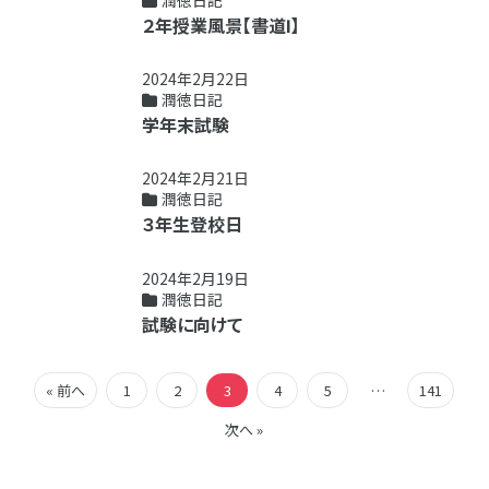
潤徳日記
２年授業風景【書道Ⅰ】
2024年2月22日
潤徳日記
学年末試験
2024年2月21日
潤徳日記
３年生登校日
2024年2月19日
潤徳日記
試験に向けて
« 前へ
1
2
3
4
5
…
141
次へ »