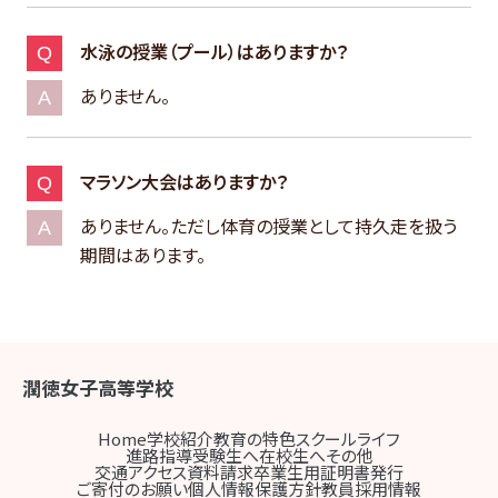
水泳の授業（プール）はありますか？
ありません。
マラソン大会はありますか？
ありません。ただし体育の授業として持久走を扱う
期間はあります。
潤徳女子高等学校
Home
学校紹介
教育の特色
スクールライフ
進路指導
受験生へ
在校生へ
その他
交通アクセス
資料請求
卒業生用証明書発行
ご寄付のお願い
個人情報保護方針
教員採用情報