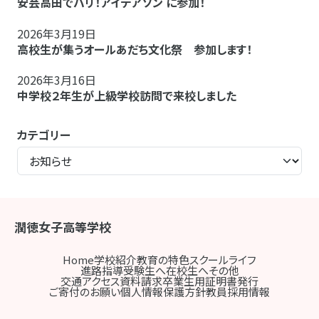
安芸高田でバリ！アイデアソン に参加！
2026年3月19日
高校生が集うオールあだち文化祭 参加します！
2026年3月16日
中学校２年生が上級学校訪問で来校しました
カテゴリー
潤徳女子高等学校
Home
学校紹介
教育の特色
スクールライフ
進路指導
受験生へ
在校生へ
その他
交通アクセス
資料請求
卒業生用証明書発行
ご寄付のお願い
個人情報保護方針
教員採用情報