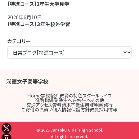
【特進コース】2年生大学見学
2026年6月10日
【特進コース】３年生校外学習
カテゴリー
潤徳女子高等学校
Home
学校紹介
教育の特色
スクールライフ
進路指導
受験生へ
在校生へ
その他
交通アクセス
資料請求
卒業生用証明書発行
ご寄付のお願い
個人情報保護方針
教員採用情報
© 2025 Juntoku Girls' High School.
All rights reserved.