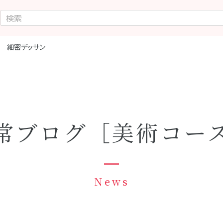
生 細密デッサン
常ブログ［美術コー
News