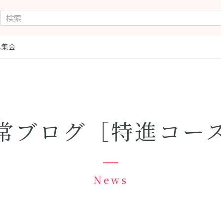
ス集会
常ブログ［特進コー
News