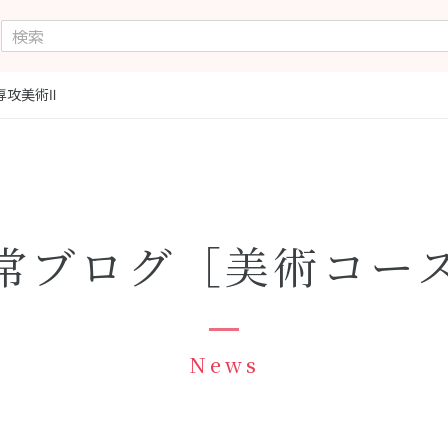
専攻美術Ⅱ
常ブログ［美術コー
News