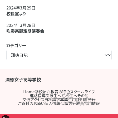
2024年3月29日
校長室より
2024年3月28日
吹奏楽部定期演奏会
カテゴリー
潤徳女子高等学校
Home
学校紹介
教育の特色
スクールライフ
進路指導
受験生へ
在校生へ
その他
交通アクセス
資料請求
卒業生用証明書発行
ご寄付のお願い
個人情報保護方針
教員採用情報