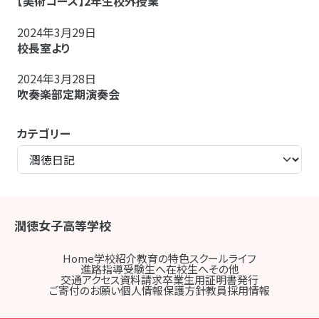
【美術コース】2年生校外授業
2024年3月29日
校長室より
2024年3月28日
吹奏楽部定期演奏会
カテゴリー
潤徳女子高等学校
Home
学校紹介
教育の特色
スクールライフ
進路指導
受験生へ
在校生へ
その他
交通アクセス
資料請求
卒業生用証明書発行
ご寄付のお願い
個人情報保護方針
教員採用情報